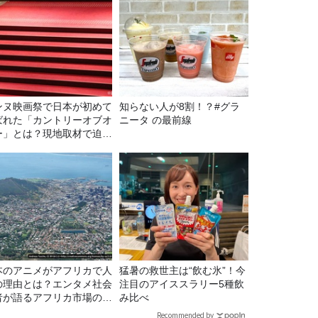
ンヌ映画祭で日本が初めて
知らない人が8割！？#グラ
ばれた「カントリーオブオ
ニータ の最前線
ー」とは？現地取材で迫る
出の意味
本のアニメがアフリカで人
猛暑の救世主は“飲む氷”！今
の理由とは？エンタメ社会
注目のアイススラリー5種飲
者が語るアフリカ市場のリ
み比べ
ル
Recommended by