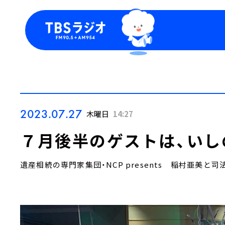
今日の番組表
トピッ
週間番組表
TBS
Podca
お知ら
2023.07.27
木曜日
14:27
７月後半のゲストは、いし
遺産相続の専門家集団・NCP presents 稲村亜美と司