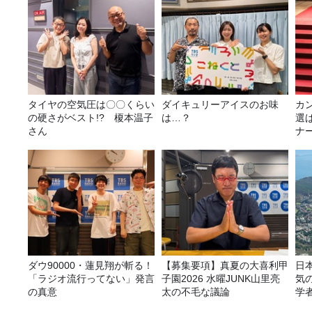
タイヤの空気圧は〇〇くらい
ダイキュリーアイスのお味
カ
の硬さがベスト!? 榎本温子
は…？
選
さん
ナ
選
ダウ90000・蓮見翔が斬る！
【募集要項】真夏の大喜利甲
日
「ラジオ流行ってない」発言
子園2026 水曜JUNK山里亮
気
の真意
太の不毛な議論
学
ア