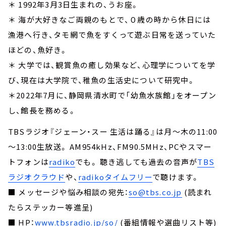
＊
1992年3月3日生まれの、うお座。
＊
海が大好きなご両親のもとで、０歳の時から休日には
漁港へ行き、タモ網で魚をすくって遊ぶ日常を送っていた
ほどの、魚好き。
＊
大学では、観賞魚の癒し効果など、心理学についてを学
び、現在は大学院で、稚魚の生活史について研究中。
＊
2022年7月に、静岡県清水町で「幼魚水族館」をオープン
し、館長を務める。
TBSラジオ『ジェーン・スー 生活は踊る』は月～木の11:00
～13:00生放送。 AM954kHz、FM90.5MHz、PCやスマー
トフォンは
radiko
でも。 聴き逃しても過去の音声が
TBS
ラジオクラウド
や、
radikoタイムフリー
で聴けます。
■ メッセージや悩み相談の宛先：
so@tbs.co.jp
(読まれ
たらステッカー等進呈)
■ HP：
www.tbsradio.jp/so/
(番組情報や選曲リスト等)