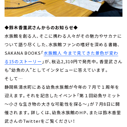
◆鈴木香里武さんからのお知らせ◆
水族館を創る人、そこに携わる人々がその魅力やサカナに
ついて語り尽くした、水族館ファンの嗜好を深める書籍、
SAKANA BOOKS「
水族館人 今まで見てきた景色が変わ
る15のストーリー
」が、税込2,310円で発売中。香里武さん
も“幼魚の人”としてインタビューに答えています。
そして…
静岡県清水町にある幼魚水族館が今年の７月で１周年を
迎えます。それを記念したイベント「第１回幼魚サミット
～小さな生き物の大きな可能性を探る～」が７月8日に開
催されます。詳しくは、幼魚水族館のHP、または鈴木香里
武さんのTwitterをご覧ください！