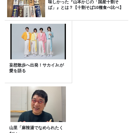
味しかった『山本かじの「国産十割そ
ば」』とは？【十割そば10種食べ比べ】
妄想散歩へ出発！サカイJr.が
愛を語る
山里「麻辣湯でなめられたく