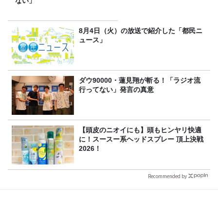
ない」
8月4日（火）の放送で紹介した「都民ニ
ュース」
ダウ90000・蓮見翔が斬る！「ラジオ流
行ってない」発言の真意
【頭皮のニオイにも】頭もヒンヤリ快適
に！スースー系ヘッドスプレー 頂上決戦
2026！
Recommended by