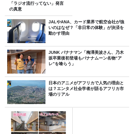
「ラジオ流行ってない」発言
の真意
JALやANA、カード業界で航空会社が強
いのはなぜ？「非日常の体験」が決済を
動かす理由
JUNK バナナマン「梅澤美波さん、乃木
坂卒業後初登場もバナナムーン名物“ア
レ”を喰らう」
日本のアニメがアフリカで人気の理由と
は？エンタメ社会学者が語るアフリカ市
場のリアル