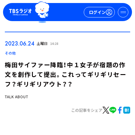
ログイン
マイページ
2023.06.24
土曜日
14:28
新規会員登録
ログイン
その他
梅田サイファー降臨！中１女子が宿題の作
文を創作して提出。これってギリギリセー
フ？ギリギリアウト？？
TALK ABOUT
今日の番組表
この記事をシェア
週間番組表
トピックス
TBS Podcast