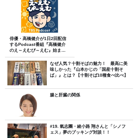
俳優・高橋健介が1日2回配信
するPodcast番組『高橋健介
のえ～えむぴ～えむ』始まり
ます
なぜ人気？十割そばの魅力！ 最高に美
味しかった『山本かじの「国産十割そ
ば」』とは？【十割そば10種食べ比べ】
腸と肝臓の関係
#19. 氣志團・綾小路 翔さんと「シノフ
ェス」夢のブッキング対談！！