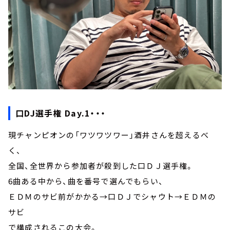
口DJ選手権 Day.1・・・
現チャンピオンの「ワツワツワー」酒井さんを超えるべ
く、
全国、全世界から参加者が殺到した口ＤＪ選手権。
6曲ある中から、曲を番号で選んでもらい、
ＥＤＭのサビ前がかかる→口ＤＪでシャウト→ＥＤＭの
サビ
で構成されるこの大会。