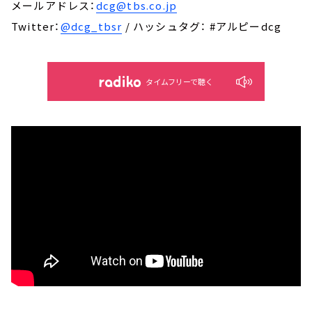
メールアドレス：
dcg@tbs.co.jp
Twitter：
@dcg_tbsr
/ ハッシュタグ： #アルピーdcg
タイムフリーで聴く