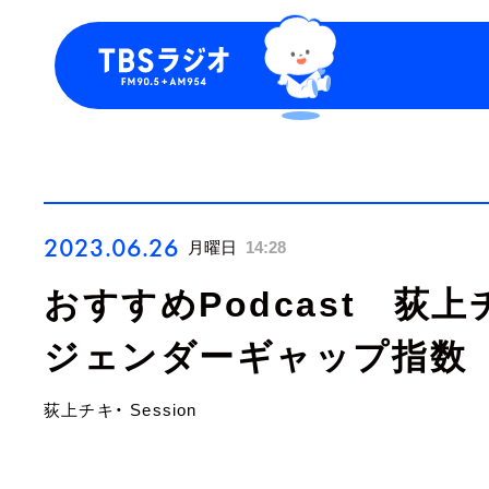
今日の番組表
トピッ
週間番組表
TBS P
お知ら
2023.06.26
月曜日
14:28
おすすめPodcast 荻上チ
ジェンダーギャップ指数 
荻上チキ・ Session