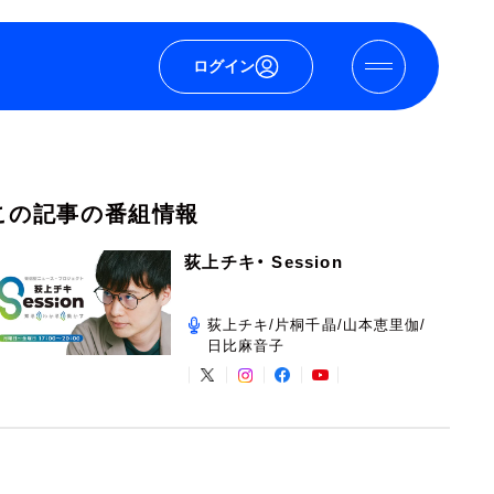
ログイン
この記事の番組情報
荻上チキ・ Session
荻上チキ/片桐千晶/山本恵里伽/
日比麻音子