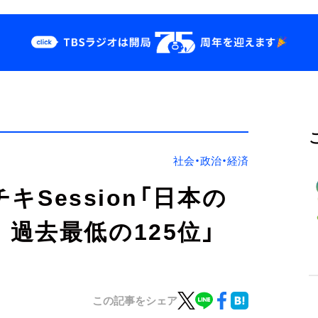
クス
イベント・グッズ
odcast
YouTube
せ
会社情報
社会・政治・経済
キSession「日本の
過去最低の125位」
この記事をシェア