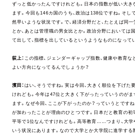
ずっと低かったんですけれども。日本の指数が低い大き
ます。今回も146カ国のうち、政治は138位ですね。そし
然早いような状況です。で、経済分野だと、たとえば同
とか、あとは管理職の男女比とか。政治分野においては
て出して、指標を出しているというようなものになって
荻上：
この指標、ジェンダーギャップ指数、健康や教育な
よい方向になってるんでしょうか？
濱田：
はい、そうですね。実は今回、大きく順位を下げた
けれども。今年は47位と大きく下がったっていうのが
ます。なぜ今回、ここが下がったのか？っていうとですね
が加わったことが理由のひとつです。日本だと教育の初
平等で1位なんですけれども。高等教育……つまり、大学
いう状況にあります。なので大学とか大学院に進学する