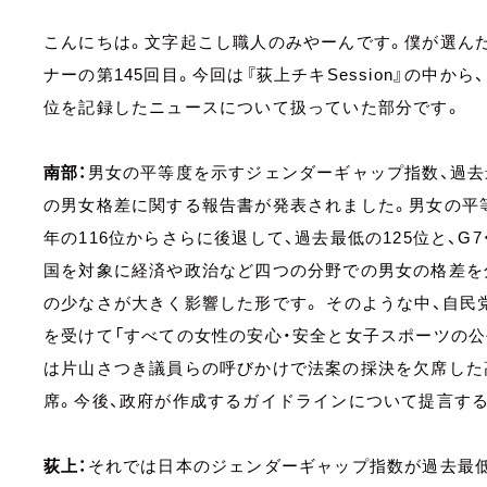
こんにちは。文字起こし職人のみやーんです。僕が選んだP
ナーの第145回目。今回は『荻上チキSession』の中か
位を記録したニュースについて扱っていた部分です。
南部：
男女の平等度を示すジェンダーギャップ指数、過去
の男女格差に関する報告書が発表されました。男女の平
年の116位からさらに後退して、過去最低の125位と、G
国を対象に経済や政治など四つの分野での男女の格差を
の少なさが大きく影響した形です。 そのような中、自民
を受けて「すべての女性の安心・安全と女子スポーツの公
は片山さつき議員らの呼びかけで法案の採決を欠席した
席。今後、政府が作成するガイドラインについて提言す
荻上：
それでは日本のジェンダーギャップ指数が過去最低