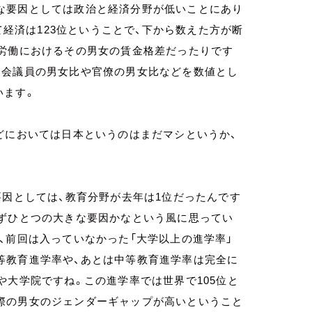
な要因としては政治と経済分野が低いことにあり
て経済は123位ということで、下から数えた方が断
一労働におけるその男女の賃金格差だったりです
国会議員の男女比や官僚の男女比などを数値とし
います。
どにおいては日本というのはまだマシというか、
要因としては、教育分野が去年は1位だったんです
まずひとつの大きな要因かなという風に思ってい
、前回は入っていなかった「大学以上の進学率」
等教育進学率や、あとは中等教育進学率は完全に
や大学院ですね。この進学率では世界で105位と
際の男女のジェンダーギャップが高いということ