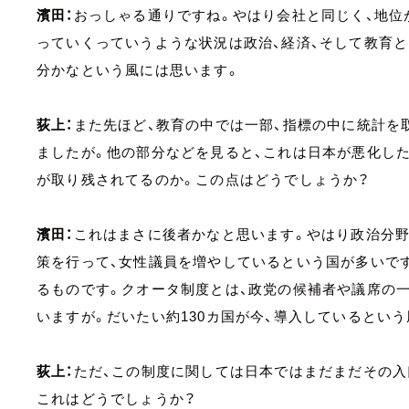
濱田：
おっしゃる通りですね。やはり会社と同じく、地位
っていくっていうような状況は政治、経済、そして教育と
分かなという風には思います。
荻上：
また先ほど、教育の中では一部、指標の中に統計を
ましたが。他の部分などを見ると、これは日本が悪化し
が取り残されてるのか。この点はどうでしょうか？
濱田：
これはまさに後者かなと思います。やはり政治分野
策を行って、女性議員を増やしているという国が多いです
るものです。クオータ制度とは、政党の候補者や議席の
いますが。だいたい約130カ国が今、導入しているとい
荻上：
ただ、この制度に関しては日本ではまだまだその入
これはどうでしょうか？