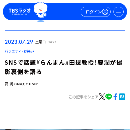
ログイン
マイページ
2023.07.29
土曜日
14:27
新規会員登録
ログイン
バラエティ・お笑い
SNSで話題『らんまん』田邊教授！要潤が撮
影裏側を語る
要 潤のMagic Hour
この記事をシェア
今日の番組表
週間番組表
トピックス
TBS Podcast