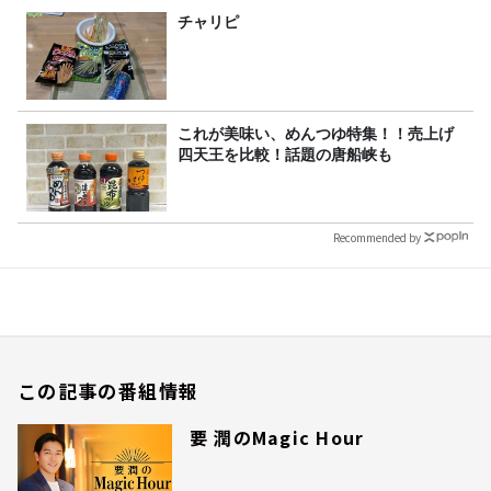
チャリピ
これが美味い、めんつゆ特集！！売上げ
四天王を比較！話題の唐船峡も
Recommended by
この記事の番組情報
要 潤のMagic Hour