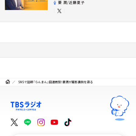
要 潤/近藤夏子
SNSで話題『らんまん』田邊教授！要潤が撮影裏側を語る