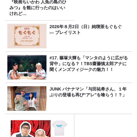
『映画ちいかわ 人魚の島のひ
みつ』を観に行ったのはいい
けれど…
2026年８月2日（日）純喫茶もぐもぐ
― プレイリスト
#17. 篠塚大輝も「マンタのように広がる
背中」になる？！TBS齋藤慎太郎アナに
聞くメンズフィジークの魅力！！
JUNK バナナマン「与田祐希さん、１年
ぶりの登場も再び“アレ”を喰らう！？」