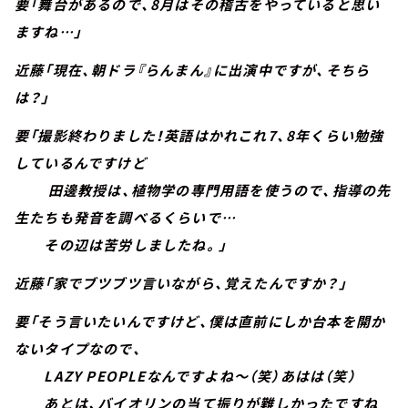
要「舞台があるので、8月はその稽古をやっていると思い
ますね…」
近藤「現在、朝ドラ『らんまん』に出演中ですが、そちら
は？」
要「撮影終わりました！英語はかれこれ7、8年くらい勉強
しているんですけど
田邊教授は、植物学の専門用語を使うので、指導の先
生たちも発音を調べるくらいで…
その辺は苦労しましたね。」
近藤「家でブツブツ言いながら、覚えたんですか？」
要「そう言いたいんですけど、僕は直前にしか台本を開か
ないタイプなので、
LAZY PEOPLEなんですよね～（笑）あはは（笑）
あとは、バイオリンの当て振りが難しかったですね