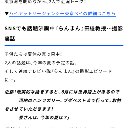
東京湾を眺めながら、2人で近況トーク！
▼
ハイアットリージェンシー東京ベイの詳細はこちら
SNSでも話題沸騰中『らんまん』田邊教授…撮影
裏話
子供たちは夏休み真っ只中！
2人の話題は、今年の夏の予定の話、
そして連続テレビ小説『らんまん』の撮影エピソード
に…。
近藤「現実的な話をすると、8月には世界陸上があるので
現地のハンフガリー、ブダペストまで行って、取材
をさせていただきます！
要さんは、今年の夏は？」