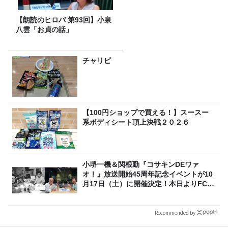
【朗読のヒロバ 第93回】小泉
八雲「お貞の話」
チャリピ
【100円ショップで買える！】スースー
系ボディシート頂上決戦２０２６
小堺一機＆関根勤『コサキンDEワァ
オ！』放送開始45周年記念イベントが10
月17日（土）に開催決定！本日よりFC先
行受付スタート！
Recommended by