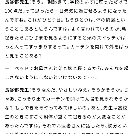
長谷部先生：
そう。「朝起きて、学校のいすに座っただけで
100点だ」って思ったら一日元気に過ごせるようになった
んですね。これがひとつ目。もうひとつは、体の問題とい
うこともあると思うんですね。よく言われているのが、朝
起きたらおひさまを見るようにすると頭のスイッチがぱ
っと入ってすっきりするって。カーテンを開けて外をぱっ
と見ることある？
― ベッドでお母さんと弟と妹と寝てるから、みんなを起
こさないようにしないといけないので･･･。
長谷部先生：
そうなんだ、やさしいねえ。そうかそうか。じ
ゃあ、こっそり出てカーテンを開けて太陽を見られそうか
な？ もしできたらやってみてほしいの。あと、先生は高校
生のときにすごく朝体が重くて起きるのが大変なことが
あったんですね。それでお医者さんに話したら、鉄分とい