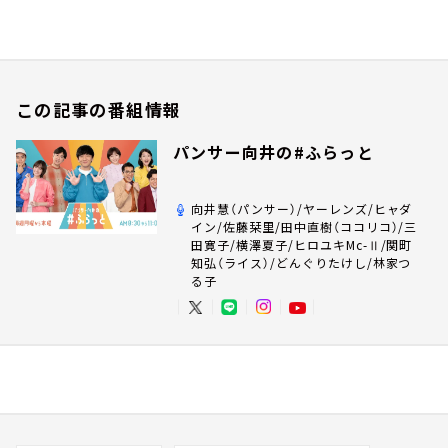
この記事の番組情報
パンサー向井の#ふらっと
向井慧（パンサー）/ヤーレンズ/ヒャダ
イン/佐藤栞里/田中直樹（ココリコ）/三
田寛子/横澤夏子/ヒロユキMc-Ⅱ/関町
知弘（ライス）/どんぐりたけし/林家つ
る子