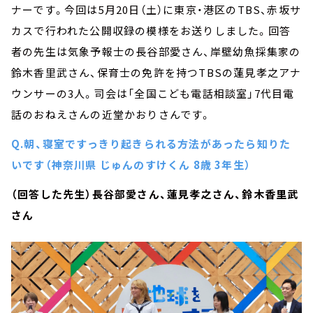
ナーです。今回は5月20日（土）に東京・港区のTBS、赤坂サ
カスで行われた公開収録の模様をお送りしました。回答
者の先生は気象予報士の長谷部愛さん、岸壁幼魚採集家の
鈴木香里武さん、保育士の免許を持つTBSの蓮見孝之アナ
ウンサーの3人。司会は「全国こども電話相談室」7代目電
話のおねえさんの近堂かおりさんです。
Q.
朝、寝室ですっきり起きられる方法があったら知りた
いです（神奈川県 じゅんのすけくん 8歳 3年生）
（回答した先生）長谷部愛さん、蓮見孝之さん、鈴木香里武
さん