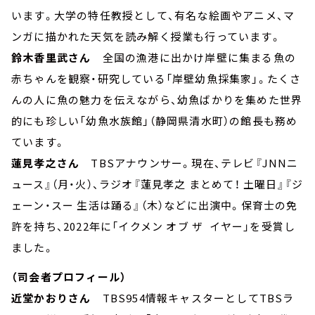
います。大学の特任教授として、有名な絵画やアニメ、マ
ンガに描かれた天気を読み解く授業も行っています。
鈴木香里武さん
全国の漁港に出かけ岸壁に集まる魚の
赤ちゃんを観察・研究している「岸壁幼魚採集家」。たくさ
んの人に魚の魅力を伝えながら、幼魚ばかりを集めた世界
的にも珍しい「幼魚水族館」（静岡県清水町）の館長も務め
ています。
蓮見孝之さん
TBSアナウンサー。現在、テレビ『JNNニ
ュース』（月・火）、ラジオ『蓮見孝之 まとめて！ 土曜日』『ジ
ェーン・スー 生活は踊る』（木）などに出演中。保育士の免
許を持ち、2022年に「イクメン オブ ザ イヤー」を受賞し
ました。
（司会者プロフィール）
近堂かおりさん
TBS954情報キャスターとしてTBSラ