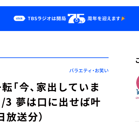
クス
イベント・グッ
ズ
st
YouTube
せ
会社情報
バラエティ・お笑い
転「今、家出していま
1/3 夢は口に出せば叶
5日放送分）