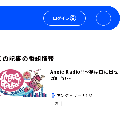
ログイン
この記事の番組情報
Angie Radio!!～夢は口に出せ
ば叶う!～
アンジェリーナ1/3