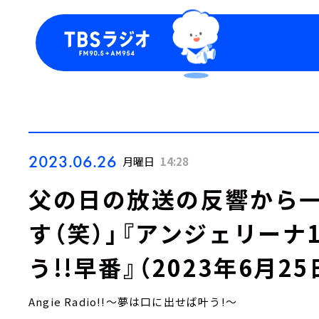
今日の番組表
トピッ
週間番組表
TBS
Podca
お知ら
2023.06.26
月曜日
14:28
父の日の放送の反響から一
す（笑）」『アンジェリーナ
う!!早番』（2023年6月2
Angie Radio!!～夢は口に出せば叶う!～