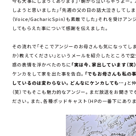
今も大事にしまってあります」「朝から泣いちゃうよー
しようと思いました」「先週の父の日の話大泣きしてし
（Voice/GacharicSpin）も素敵でした」それを
してもらえた事について感謝を伝えました。
その流れで「そこでアンジーのお母さんも気になってし
か）教えてください」というメールを紹介したところで空
惑の表情を浮かべたのちに
「実は今、家出しています（笑
ケンカをして家を出た事を告白。
「でもお母さんも私の
しているのは変わらない。どんなにケンカしても…」
と
（笑）でもそこも魅力的なアンジー。まだ放送をお聞きで
ださい。また、各種ポッドキャスト（HPの一番下にあり