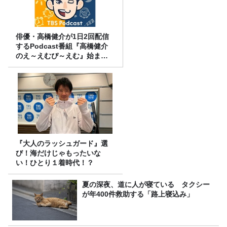
俳優・高橋健介が1日2回配信
するPodcast番組『高橋健介
のえ～えむぴ～えむ』始まり
ます
『大人のラッシュガード』選
び！海だけじゃもったいな
い！ひとり１着時代！？
夏の深夜、道に人が寝ている タクシー
が年400件救助する「路上寝込み」