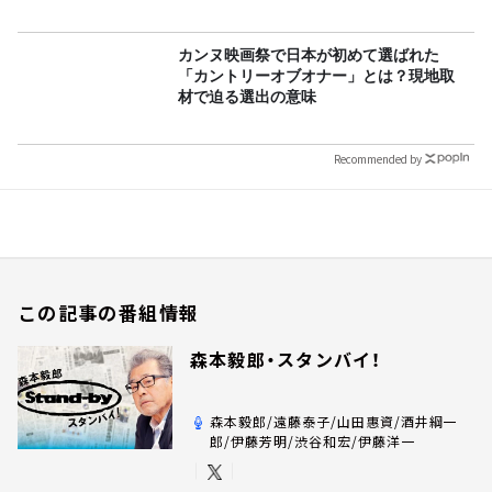
カンヌ映画祭で日本が初めて選ばれた
「カントリーオブオナー」とは？現地取
材で迫る選出の意味
Recommended by
この記事の番組情報
森本毅郎・スタンバイ！
森本毅郎/遠藤泰子/山田惠資/酒井綱一
郎/伊藤芳明/渋谷和宏/伊藤洋一