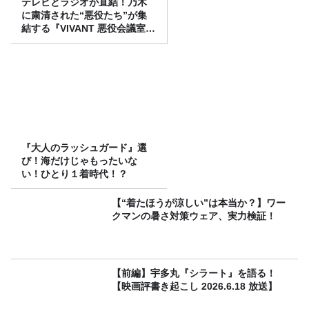
テレビとラジオが直結！乃木
に粛清された“悪役たち”が集
結する『VIVANT 悪役会議室』
7/26(日)23時スタート！
『大人のラッシュガード』選
び！海だけじゃもったいな
い！ひとり１着時代！？
【“着たほうが涼しい”は本当か？】ワー
クマンの暑さ対策ウェア、実力検証！
【前編】宇多丸『シラート』を語る！
【映画評書き起こし 2026.6.18 放送】