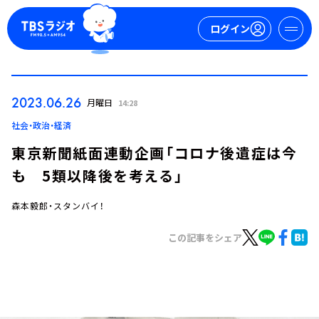
ログイン
マイページ
2023.06.26
月曜日
14:28
新規会員登録
ログイン
社会・政治・経済
東京新聞紙面連動企画「コロナ後遺症は今
も 5類以降後を考える」
森本毅郎・スタンバイ！
この記事をシェア
今日の番組表
週間番組表
トピックス
TBS Podcast