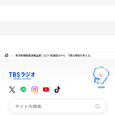
東京新聞紙面連動企画「コロナ後遺症は今も 5類以降後を考える」