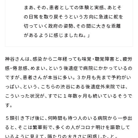
まあ、その、患者としての体験と実感、あとそ
の日常を取り戻そうという方向に急速に舵を
切っていく政府の姿勢、その間に大きな乖離
があるように感じましたね。」
神谷さんは、感染から二年経っても味覚・聴覚障害と、疲労
感・倦怠感、めまい、という後遺症で病院にかかっているの
ですが、患者さんが本当に多い。３か月も先まで予約がい
っぱい、という、こちらの渋谷にある後遺症外来院では、
こういった状況が、すでに１年数ヶ月も続いているそうで
す。
５類引き下げ後に、何時間も待つ人のいる病院から一歩出
ると、そこは繁華街で、多くの人がコロナ明けを謳歌して
いるように見えて、隔たりの大きさに困惑した、と。