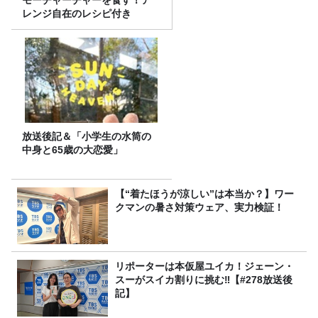
モーチャーチャーを食す！ア
レンジ自在のレシピ付き
放送後記＆「小学生の水筒の
中身と65歳の大恋愛」
【“着たほうが涼しい”は本当か？】ワー
クマンの暑さ対策ウェア、実力検証！
リポーターは本仮屋ユイカ！ジェーン・
スーがスイカ割りに挑む‼【#278放送後
記】