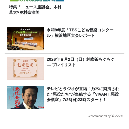
特集「ニュース座談会」木村
草太×奥村奈津美
令和8年度「TBSこども音楽コンクー
ル」横浜地区大会レポート
2026年８月2日（日）純喫茶もぐもぐ
― プレイリスト
テレビとラジオが直結！乃木に粛清され
た“悪役たち”が集結する『VIVANT 悪役
会議室』7/26(日)23時スタート！
Recommended by