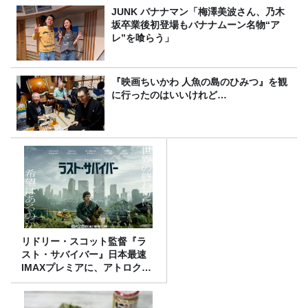
JUNK バナナマン「梅澤美波さん、乃木
坂卒業後初登場もバナナムーン名物“ア
レ”を喰らう」
『映画ちいかわ 人魚の島のひみつ』を観
に行ったのはいいけれど…
リドリー・スコット監督『ラ
スト・サバイバー』日本最速
IMAXプレミアに、アトロクリ
スナー60名をご招待！