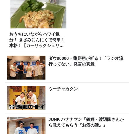
おうちにいながらハワイ気
分！ きざみにんにくで簡単！
本格！【ガーリックシュリン
プ】 桃屋のかんたんレシピ
ダウ90000・蓮見翔が斬る！「ラジオ流
行ってない」発言の真意
ウーチャカクン
JUNK バナナマン「錦鯉・渡辺隆さんか
ら教えてもらう『お酒の話』」