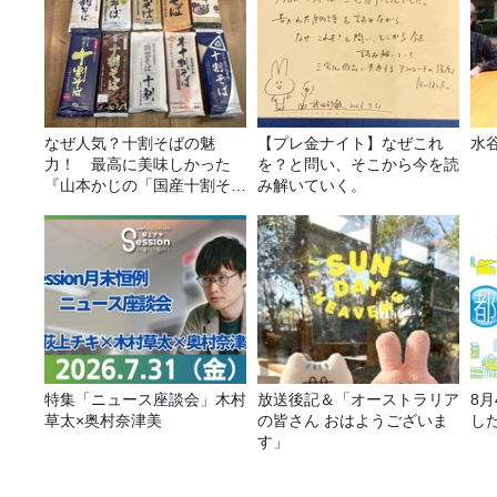
なぜ人気？十割そばの魅
【プレ金ナイト】なぜこれ
水
力！ 最高に美味しかった
を？と問い、そこから今を読
『山本かじの「国産十割そ
み解いていく。
ば」』とは？【十割そば10
種食べ比べ】
特集「ニュース座談会」木村
放送後記＆「オーストラリア
8
草太×奥村奈津美
の皆さん おはようございま
し
す」