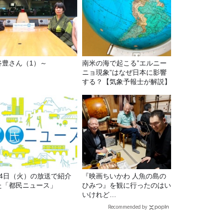
谷豊さん（1）～
南米の海で起こる”エルニー
ニョ現象”はなぜ日本に影響
する？【気象予報士が解説】
月4日（火）の放送で紹介
『映画ちいかわ 人魚の島の
た「都民ニュース」
ひみつ』を観に行ったのはい
いけれど…
Recommended by