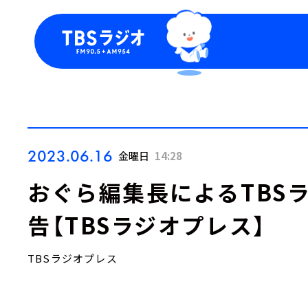
今日の番組表
トピッ
週間番組表
TBS
Podca
お知ら
2023.06.16
金曜日
14:28
おぐら編集長によるTBS
告【TBSラジオプレス】
TBSラジオプレス