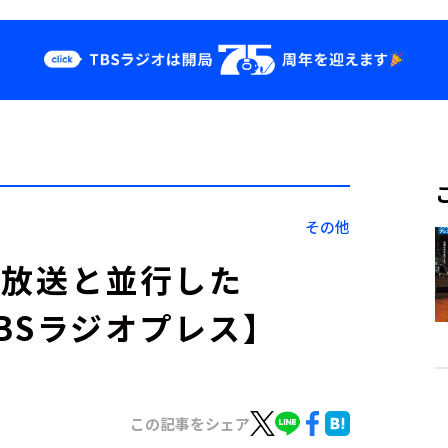
クス
イベント・グッ
ズ
st
YouTube
せ
会社情報
その他
！生放送と並行した
TBSラジオプレス】
この記事をシェア