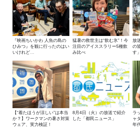
『映画ちいかわ 人魚の島の
猛暑の救世主は“飲む氷”！今
放
ひみつ』を観に行ったのはい
注目のアイススラリー5種飲
の
いけれど…
み比べ
す
【“着たほうが涼しい”は本当
8月4日（火）の放送で紹介
ラ
か？】ワークマンの暑さ対策
した「都民ニュース」
ャ
ウェア、実力検証！
年
ー