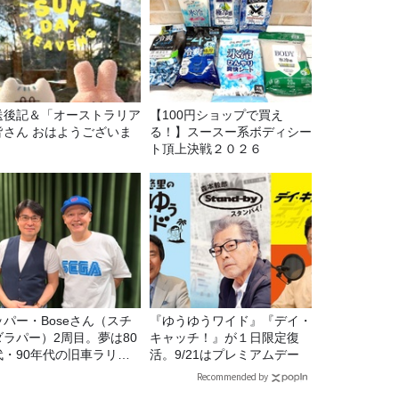
送後記＆「オーストラリア
【100円ショップで買え
皆さん おはようございま
る！】スースー系ボディシー
」
ト頂上決戦２０２６
ッパー・Boseさん（スチ
『ゆうゆうワイド』『デイ・
ダラパー）2周目。夢は80
キャッチ！』が１日限定復
代・90年代の旧車ラリ
活。9/21はプレミアムデー
！
Recommended by