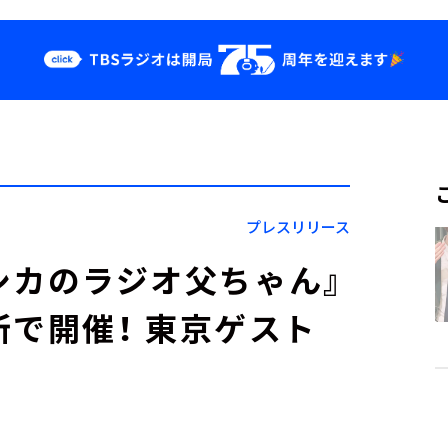
クス
イベント・グッ
ズ
st
YouTube
せ
会社情報
プレスリリース
ジェシカのラジオ父ちゃん』
所で開催！ 東京ゲスト