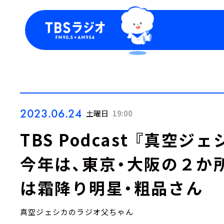
今日の番組表
トピッ
週間番組表
TBS
Podca
お知ら
2023.06.24
土曜日
19:00
TBS Podcast 『真空
今年は、東京・大阪の２か
は霜降り明星・粗品さん
真空ジェシカのラジオ父ちゃん