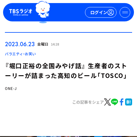
ログイン
マイページ
2023.06.23
金曜日
14:28
新規会員登録
ログイン
バラエティ・お笑い
『堀口正裕の全国みやげ話』 生産者のスト
ーリーが詰まった高知のビール「TOSCO」
ONE-J
この記事をシェア
今日の番組表
週間番組表
トピックス
TBS Podcast