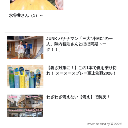
水谷豊さん（1）～
JUNK バナナマン「三大“小MC”の一
人、陣内智則さんとほぼ同期トー
ク！！」
【暑さ対策に！】この1本で夏を乗り切
れ！ スースースプレー頂上決戦2026！
わざわざ備えない【備え】で防災！
Recommended by