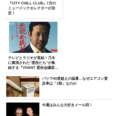
『CITY CHILL CLUB』7月の
ミュージックセレクターが決
定！
テレビとラジオが直結！乃木
に粛清された“悪役たち”が集
結する『VIVANT 悪役会議室』
7/26(日)23時スタート！
パリで40度超えの猛暑…なぜエアコン普
及率は「1割」なのか
今週はみんな大好きメール回！