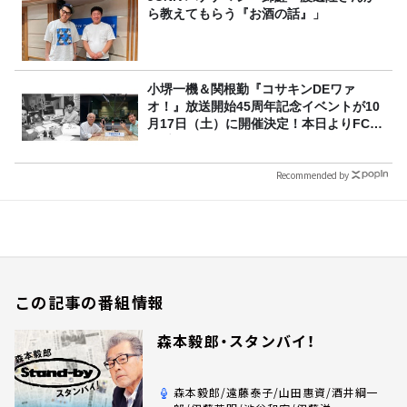
ら教えてもらう『お酒の話』」
小堺一機＆関根勤『コサキンDEワァ
オ！』放送開始45周年記念イベントが10
月17日（土）に開催決定！本日よりFC先
行受付スタート！
Recommended by
この記事の番組情報
森本毅郎・スタンバイ！
森本毅郎/遠藤泰子/山田惠資/酒井綱一