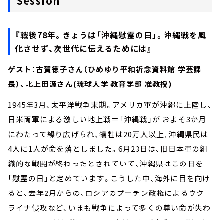
Session
『戦後78年。きょうは「沖縄慰霊の日」。沖縄戦を風
化させず、次世代に伝えるためには』
ゲスト：古賀徳子さん（ひめゆり平和祈念資料館 学芸課
長）、北上田源さん(琉球大学 教育学部 准教授)
1945年3月、太平洋戦争末期。アメリカ軍が沖縄に上陸し、
日米両軍による激しい地上戦＝「沖縄戦」が およそ3か月
にわたって繰り広げられ、犠牲は20万人以上、沖縄県民は
4人に1人が命を落としました。6月23日は、旧日本軍の組
織的な戦闘が終わったとされていて、沖縄県はこの日を
「慰霊の日」と定めています。こうした中、海外に目を向け
ると、去年2月からの、ロシアのプーチン政権によるウク
ライナ侵攻など、いまも戦争によって多くの尊い命が失わ