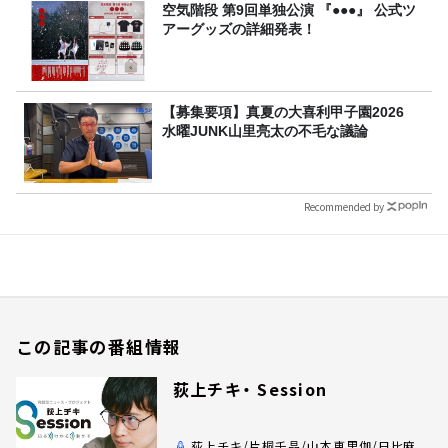
空気階段 第9回単独公演 『●●●』 公式ツ
アーグッズの詳細発表！
【募集要項】真夏の大喜利甲子園2026
水曜JUNK山里亮太の不毛な議論
Recommended by
この記事の番組情報
荻上チキ・ Session
荻上チキ/片桐千晶/山本恵里伽/日比麻