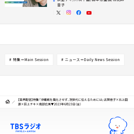
音子
# 特集＝Main Session
# ニュース＝Daily News Session
【音声配信】特集『沖縄戦を風化させず、次世代に伝えるためには』古賀徳子×北上田
源×荻上チキ×南部広美▼2023年6月23日（金）