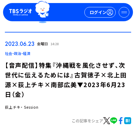
ログイン
マイページ
2023.06.23
金曜日
14:28
新規会員登録
ログイン
社会・政治・経済
【音声配信】特集『沖縄戦を風化させず、次
世代に伝えるためには』古賀徳子×北上田
源×荻上チキ×南部広美▼2023年6月23
日（金）
荻上チキ・ Session
今日の番組表
週間番組表
この記事をシェア
トピックス
TBS Podcast