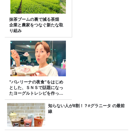
抹茶ブームの裏で減る茶畑
企業と農家をつなぐ新たな取
り組み
”バレリーナの夜食”をはじめ
とした、ＳＮＳで話題になっ
たヨーグルトレシピを作って
みた！
知らない人が8割！？#グラニータ の最前
線