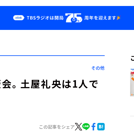
クス
イベント・グッ
ズ
st
YouTube
せ
会社情報
その他
会。土屋礼央は1人で
この記事をシェア