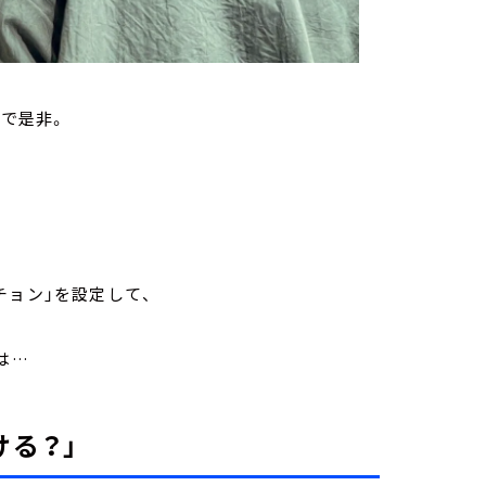
ーで是非。
くちょん」
クエスチョン」を設定して、
は…
ける？」