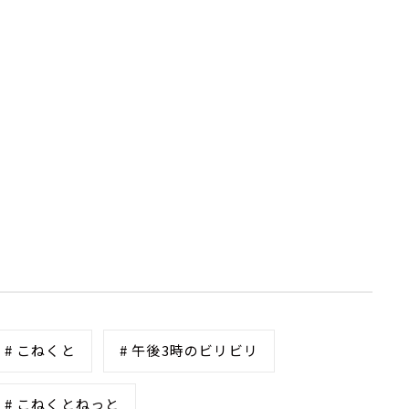
# こねくと
# 午後3時のビリビリ
# こねくとねっと