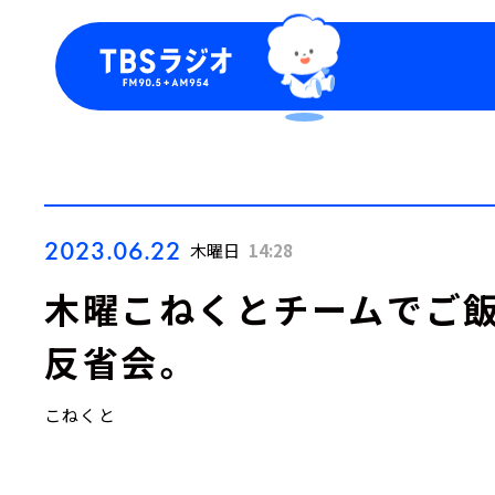
今日の番組表
トピッ
週間番組表
TBS
Podca
お知ら
2023.06.22
木曜日
14:28
木曜こねくとチームでご飯
反省会。
こねくと