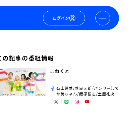
ログイン
この記事の番組情報
こねくと
石山蓮華/菅良太郎（パンサー）/で
か美ちゃん/飯塚悟志/土屋礼央