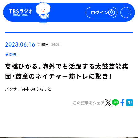
ログイン
マイページ
2023.06.16
金曜日
14:28
新規会員登録
ログイン
その他
髙橋ひかる、海外でも活躍する太鼓芸能集
団・鼓童のネイチャー筋トレに驚き！
パンサー向井の#ふらっと
この記事をシェア
今日の番組表
週間番組表
トピックス
TBS Podcast