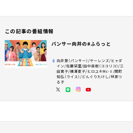
この記事の番組情報
パンサー向井の#ふらっと
向井慧（パンサー）/ヤーレンズ/ヒャダ
イン/佐藤栞里/田中直樹（ココリコ）/三
田寛子/横澤夏子/ヒロユキMc-Ⅱ/関町
知弘（ライス）/どんぐりたけし/林家つ
る子