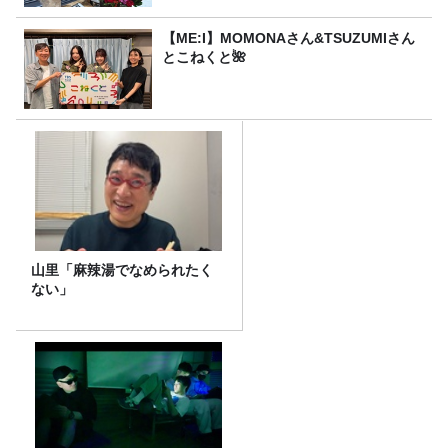
【ME:I】MOMONAさん&TSUZUMIさん
とこねくと🌺
山里「麻辣湯でなめられたく
ない」