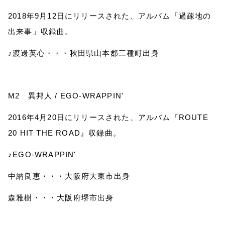
2018
年
9
月
12
日にリリースされた、アルバム「過疎地の
出来事」収録曲。
♪渡邊英心・・・秋田県山本郡三種町出身
M2
異邦人
/ EGO-WRAPPIN'
2016
年
4
月
20
日にリリースされた、アルバム『
ROUTE
20 HIT THE ROAD
』収録曲。
♪
EGO-WRAPPIN'
中納良恵・・・大阪府大東市出身
森雅樹・・・大阪府堺市出身