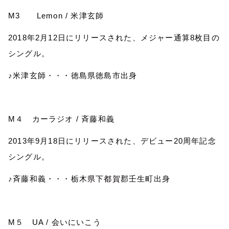
M3
Lemon /
米津玄師
2018
年
2
月
12
日にリリースされた、メジャー通算
8
枚目の
シングル。
♪米津玄師・・・徳島県徳島市出身
M
４ カーラジオ
/
斉藤和義
2013
年
9
月
18
日にリリースされた、デビュー
20
周年記念
シングル。
♪斉藤和義・・・栃木県下都賀郡壬生町出身
M
５
UA /
会いにいこう