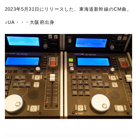
2023
年
5
月
31
日にリリースした、東海道新幹線の
CM
曲。
♪
UA
・・・大阪府出身