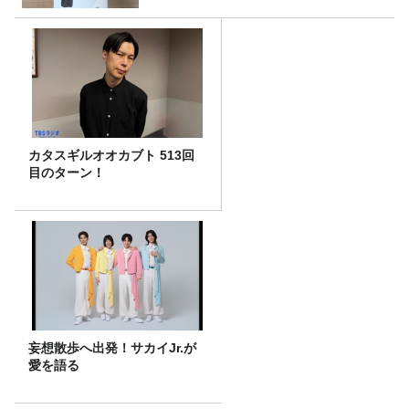
カタスギルオオカブト 513回
目のターン！
妄想散歩へ出発！サカイJr.が
愛を語る