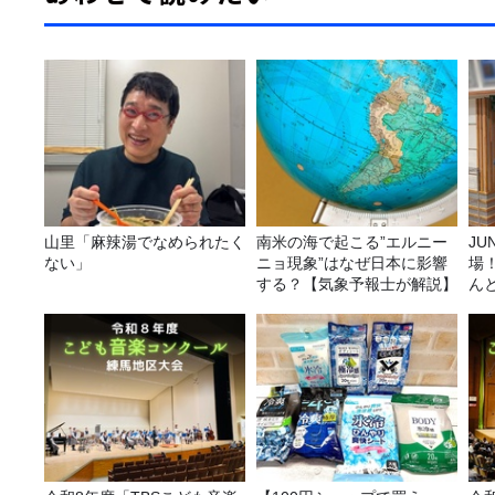
山里「麻辣湯でなめられたく
南米の海で起こる”エルニー
JUNK バナナ
ない」
ニョ現象”はなぜ日本に影響
場
する？【気象予報士が解説】
ん