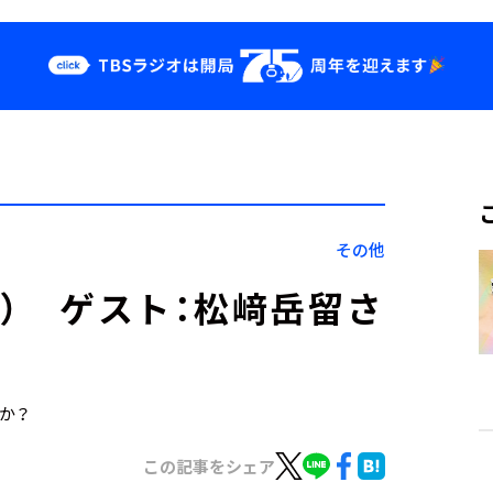
クス
イベント・グッ
ズ
st
YouTube
せ
会社情報
その他
1日） ゲスト：松﨑岳留さ
すか？
この記事をシェア