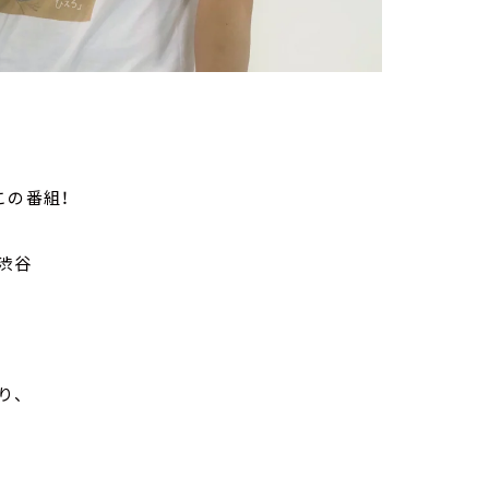
この番組！
渋谷
り、