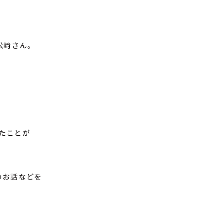
松﨑さん。
たことが
のお話などを