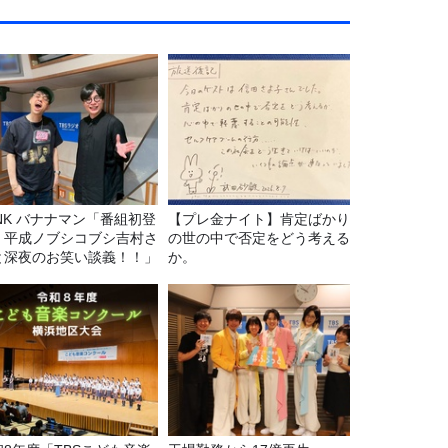
マン「番組初登
【プレ金ナイト】肯定ばかり
！平成ノブシコブシ吉村さ
の世の中で否定をどう考える
と深夜のお笑い談義！！」
か。