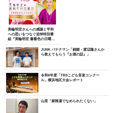
美輪明宏さんへの感謝と平和
への思いをつなぐ追悼特別番
組『美輪明宏 薔薇色の日曜日
～ごきげんよう、ルンルン
～』8/9（日）16時放送
JUNK バナナマン「錦鯉・渡辺隆さんか
ら教えてもらう『お酒の話』」
令和8年度「TBSこども音楽コンクー
ル」横浜地区大会レポート
山里「麻辣湯でなめられたくない」