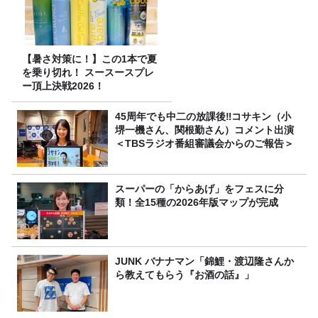
【暑さ対策に！】この1本で夏
を乗り切れ！ スースースプレ
ー頂上決戦2026！
45周年でも中二の放課後‼コサキン（小
堺一機さん、関根勤さん）コメント出演
＜TBSラジオ番組審議会からのご報告＞
スーパーの「からあげ」をフェスに分
類！全15種の2026年版マップが完成
JUNK バナナマン「錦鯉・渡辺隆さんか
ら教えてもらう『お酒の話』」