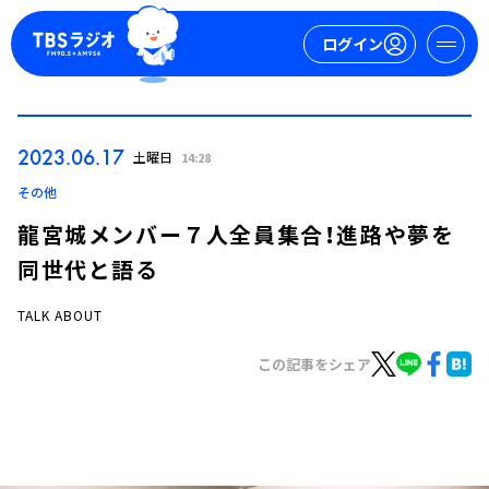
ログイン
マイページ
2023.06.17
土曜日
14:28
新規会員登録
ログイン
その他
龍宮城メンバー７人全員集合！進路や夢を
同世代と語る
TALK ABOUT
この記事をシェア
今日の番組表
週間番組表
トピックス
TBS Podcast