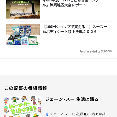
令和8年度「TBSこども音楽コンクー
ル」練馬地区大会レポート
【100円ショップで買える！】スースー
系ボディシート頂上決戦２０２６
Recommended by
この記事の番組情報
ジェーン・スー 生活は踊る
ジェーン・スー/小笠原亘/山内あゆ/杉