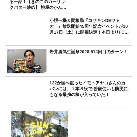
る一品！【きのこのガーリッ
クバター炒め】 桃屋のかんた
んレシピ
小堺一機＆関根勤『コサキンDEワァ
オ！』放送開始45周年記念イベントが10
月17日（土）に開催決定！本日よりFC先
行受付スタート！
岩井勇気生誕祭2026 514回目のターン！
122か国へ渡ったイモトアヤコさんのカ
バンには、１本３役で 普段使いも防災に
もなる最強の棒が入っていた！