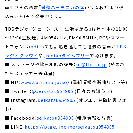
南川さんの著書「
鍵盤ハーモニカの本
」が、春秋社より税
込み2090円で発売中です。
TBSラジオ『ジェーン・スー 生活は踊る』は月～木の11:00
～13:00生放送。 AM954kHz、FM90.5MHz、PCやスマー
トフォンは
radiko
でも。 聴き逃しても過去の音声が
TBS
ラジオクラウド
や、
radikoタイムフリー
で聴けます。
■ メッセージや悩み相談の宛先：
so@tbs.co.jp
(読まれ
たらステッカー等進呈)
■ HP：
www.tbsradio.jp/so/
(番組情報や選曲リスト等)
■ Twitter：
@seikatsu954905
(日々のお知らせ)
■ Instagram：
seikatsu954905
(オンエアや取材裏フォ
ト）
■ Facebook：
seikatsu954905
(番組情報と写真)
■ LINE：
https://page.line.me/seikatsu954905