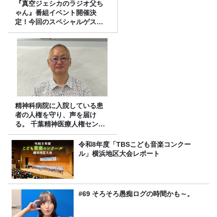
『真空ジェシカのラジオ父ち
ゃん』番組イベント開催決
定！今回のスペシャルゲスト
は、タカアンドトシ！
精神科病院に入院している患
者の人権を守り、声を届け
る。 千葉精神医療人権センタ
ーの取り組み
令和8年度「TBSこども音楽コンクー
ル」横浜地区大会レポート
#69 そろそろ愚痴ログの時間かも～。