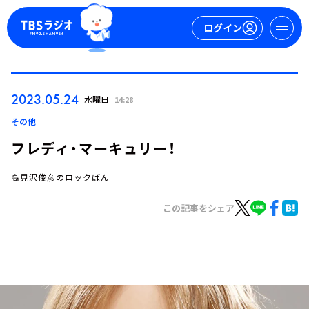
ログイン
マイページ
2023.05.24
水曜日
14:28
新規会員登録
ログイン
その他
フレディ・マーキュリー！
高見沢俊彦のロックばん
この記事をシェア
今日の番組表
週間番組表
トピックス
TBS Podcast