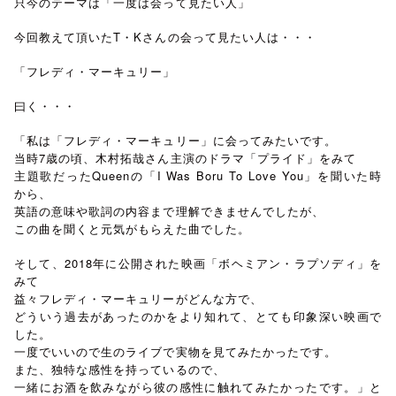
只今のテーマは「一度は会って見たい人」
今回教えて頂いたT・Kさんの会って見たい人は・・・
「フレディ・マーキュリー」
曰く・・・
「私は「フレディ・マーキュリー」に会ってみたいです。
当時7歳の頃、木村拓哉さん主演のドラマ「プライド」をみて
主題歌だったQueenの「I Was Boru To Love You」を聞いた時
から、
英語の意味や歌詞の内容まで理解できませんでしたが、
この曲を聞くと元気がもらえた曲でした。
そして、2018年に公開された映画「ボヘミアン・ラプソディ」を
みて
益々フレディ・マーキュリーがどんな方で、
どういう過去があったのかをより知れて、とても印象深い映画で
した。
一度でいいので生のライブで実物を見てみたかったです。
また、独特な感性を持っているので、
一緒にお酒を飲みながら彼の感性に触れてみたかったです。」と