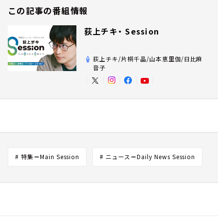
この記事の番組情報
荻上チキ・ Session
荻上チキ/片桐千晶/山本恵里伽/日比麻
音子
# 特集＝Main Session
# ニュース＝Daily News Session