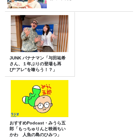
JUNK バナナマン「与田祐希
さん、１年ぶりの登場も再
び“アレ”を喰らう！？」
おすすめPodcast・みうら五
郎「もっちゅりんと映画ちい
かわ 人魚の島のひみつ」