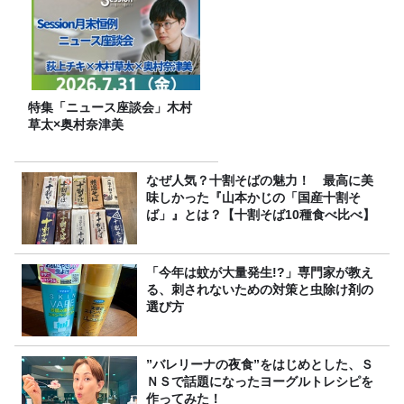
特集「ニュース座談会」木村
草太×奥村奈津美
なぜ人気？十割そばの魅力！ 最高に美
味しかった『山本かじの「国産十割そ
ば」』とは？【十割そば10種食べ比べ】
「今年は蚊が大量発生!?」専門家が教え
る、刺されないための対策と虫除け剤の
選び方
”バレリーナの夜食”をはじめとした、Ｓ
ＮＳで話題になったヨーグルトレシピを
作ってみた！