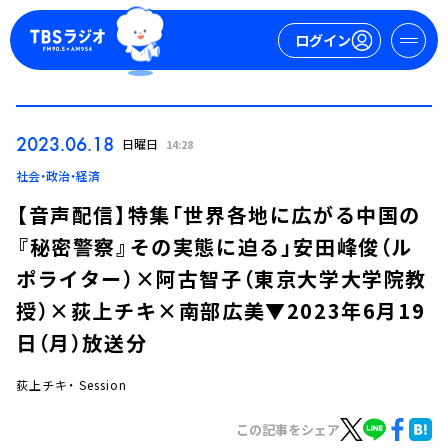
ログイン
マイページ
2023.06.18
日曜日
14:28
新規会員登録
ログイン
社会・政治・経済
【音声配信】特集「世界各地に広がる中国の
『秘密警察』その実態に迫る」安田峰俊（ル
ポライター）×阿古智子（東京大学大学院教
授）×荻上チキ×南部広美▼2023年6月19
日（月）放送分
今日の番組表
週間番組表
荻上チキ・ Session
トピックス
この記事をシェア
TBS Podcast