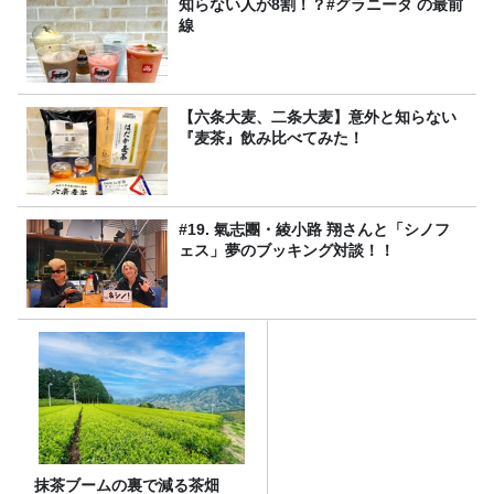
知らない人が8割！？#グラニータ の最前
線
【六条大麦、二条大麦】意外と知らない
『麦茶』飲み比べてみた！
#19. 氣志團・綾小路 翔さんと「シノフ
ェス」夢のブッキング対談！！
抹茶ブームの裏で減る茶畑