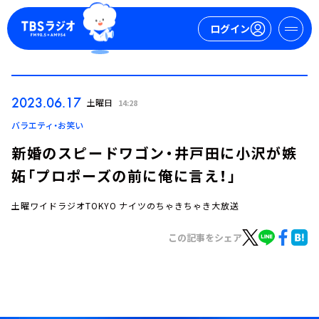
ログイン
マイページ
2023.06.17
土曜日
14:28
新規会員登録
ログイン
バラエティ・お笑い
新婚のスピードワゴン・井戸田に小沢が嫉
妬「プロポーズの前に俺に言え！」
土曜ワイドラジオTOKYO ナイツのちゃきちゃき大放送
この記事をシェア
今日の番組表
週間番組表
トピックス
TBS Podcast