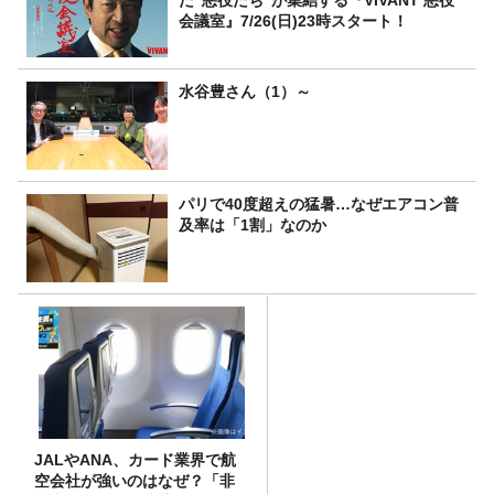
た“悪役たち”が集結する『VIVANT 悪役
会議室』7/26(日)23時スタート！
水谷豊さん（1）～
パリで40度超えの猛暑…なぜエアコン普
及率は「1割」なのか
JALやANA、カード業界で航
空会社が強いのはなぜ？「非