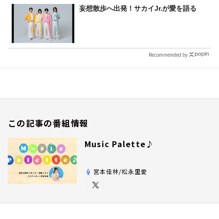
妄想散歩へ出発！サカイJr.が愛を語る
Recommended by
この記事の番組情報
Music Palette♪
宮本佳林/松永里愛