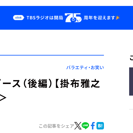
クス
イベント・グッ
ズ
st
YouTube
せ
会社情報
バラエティ・お笑い
ース（後編）【掛布雅之
～＞
この記事をシェア