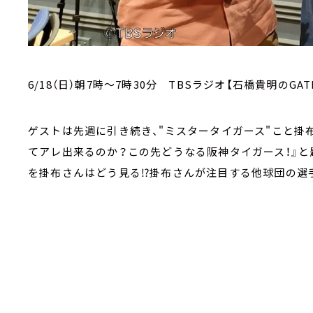
6/18（日）朝7時～7時30分 TBSラジオ【石橋貴明のGAT
ゲストは先週に引き続き、"ミスタータイガース"こと掛
てアレ出来るのか？この先どうなる阪神タイガース！』
を掛布さんはどう見る⁉掛布さんが注目する他球団の選手