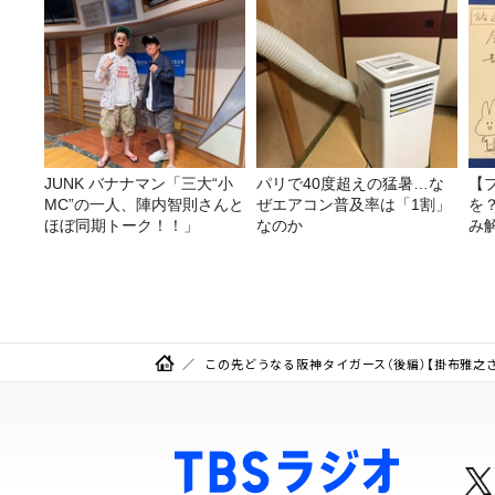
JUNK バナナマン「三大“小
パリで40度超えの猛暑…な
【
MC”の一人、陣内智則さんと
ぜエアコン普及率は「1割」
を
ほぼ同期トーク！！」
なのか
み
この先どうなる阪神タイガース（後編）【掛布雅之さん