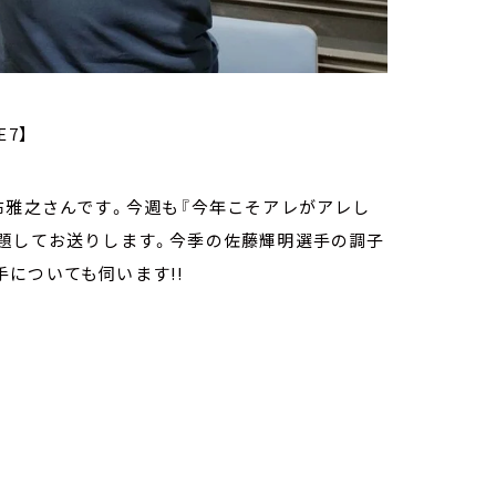
E7】
布雅之さんです。今週も『今年こそアレがアレし
と題してお送りします。今季の佐藤輝明選手の調子
についても伺います!!