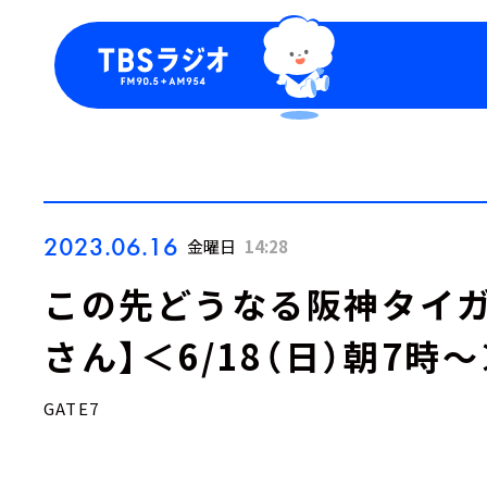
今日の番組表
トピッ
週間番組表
TBS
Podca
お知ら
2023.06.16
金曜日
14:28
この先どうなる阪神タイガ
さん】＜6/18（日）朝7時
GATE7