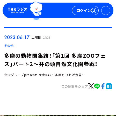
ログイン
マイページ
2023.06.17
土曜日
14:28
新規会員登録
ログイン
その他
多摩の動物園集結！「第1回 多摩ZOOフェ
ス」パート2～井の頭自然文化園参戦！
立飛グループpresents 東京042～多摩もりあげ宣言～
この記事をシェア
今日の番組表
週間番組表
トピックス
TBS Podcast