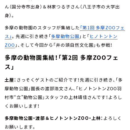
ん（国分寺市出身）＆林家つる子さん（八王子市の大学出
身）。
多摩の動物園のスタッフが集結した
「第1回 多摩
ZOO
フェ
ス」
。先週に引き続き「
多摩動物公園
」と「
ヒノトントン
ZOO
」、そして今回から「井の頭自然文化園」も参戦！
多摩の動物園集結！「第2回 多摩ZOOフェ
ス」
土屋：
さっそくゲストのご紹介です！先週に引き続き、「多
摩動物公園」園長の渡部浩文さん、「ヒノトントンZOO羽
村市“立”動物公園」スタッフの上林靖佳さんです！よろし
くお願いします！
多摩動物公園・渡部＆ヒノトントンZOO・上林：
よろしく
お願いします。