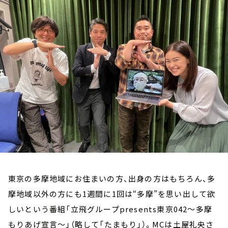
お知らせ
イベント・グッズ
YouTube
会社情報
東京の多摩地域にお住まいの方、出身の方はもちろん、多
摩地域以外の方にも1週間に1回は“多摩”を思い出して欲
しいという番組「立飛グループpresents東京042～多摩
もりあげ宣言～」（略して「たまもり」）。MCは土屋礼央さ