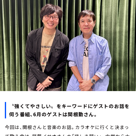
お知らせ
イベント・グッズ
YouTube
会社情報
〝強くてやさしい〟をキーワードにゲストのお話を
伺う番組、6月のゲストは
関根勤さん
。
今回は、関根さんと音楽のお話。カラオケに行くと決まっ