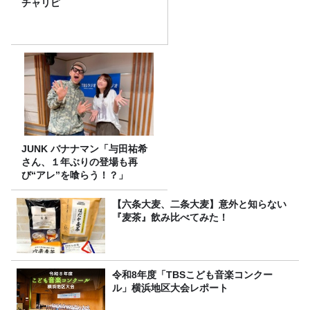
チャリピ
JUNK バナナマン「与田祐希
さん、１年ぶりの登場も再
び“アレ”を喰らう！？」
【六条大麦、二条大麦】意外と知らない
『麦茶』飲み比べてみた！
令和8年度「TBSこども音楽コンクー
ル」横浜地区大会レポート