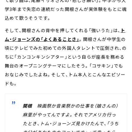
て歌う曲は、尾藤イサオさんの「悲しき願い」。中学から大
学3年まで失恋の連続だった関根さんが実体験をもとに魂
込めて歌うそうです。
そして、関根さんの背中を押してくれる「強いうた」は、
ト
ム・ジョーンズの「よくあることさ」
。関根さんが中学生の
頃にテレビでみた初めての外国人タレントで圧倒され、の
ちに「カンコンキンシアター」という自らが座長を務める
舞台のオープニングテーマにしたそう。「コサキン」でも
おなじみでしたよね。そして、トム本人とこんなエピソー
ドも。
関根
映画祭か音楽祭かの仕事を（娘さんの）
麻里がやってんですよ。それでアメリカ行っ
たとき、トム・ジョーンズ見かけたんで、「うち