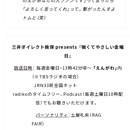
の父があなたの大ファンです」って言ったら
「よろしく言ってくれ」って。繋がったんすよ
トムと（笑）
三井ダイレクト損保 presents 『強くてやさしい金曜
日』
放送日時
： 毎週金曜日・13時42分頃～
「えんがわ」
内
（※TBSラジオの場合）
JRN33局全国ネット
radikoのタイムフリー、Podcast（毎週土曜日10時配
信）でもお聴きいただけます。
パーソナリティ
：土屋礼央（RAG
FAIR）