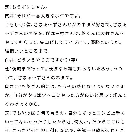
芝：もうボケじゃん。
向井：それが一番大きなボケですよ。
ともしげ：僕、さまぁ～ずさんとかのネタが好きで、さまぁ
～ずさんのネタを、僕は三村さんで、芝くんに大竹さんを
やってもらって、完コピしてライブ出て、優勝というか。
結構いいところまで。
向井：どういうやり方ですか？（笑）
芝：茨城まで行って。茨城なら誰も知らないだろう、っつ
って。さまぁ～ずさんのネタで。
向井：でも芝さん的には、もうその感じないじゃないです
か。自分がやっぱツッコミやった方が良いと思って組んで
るわけですから。
芝：でもやっぱり何て言うの。自分もずっとコンビ上手く
いってないかったりしたからさ、何人か。だからここはも
う、こっちが何も押し付けないで、全部一旦飲み込むとこ