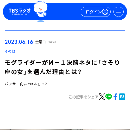
ログイン
マイページ
2023.06.16
金曜日
14:28
新規会員登録
ログイン
その他
モグライダーがM－１決勝ネタに「さそり
座の女」を選んだ理由とは？
パンサー向井の#ふらっと
この記事をシェア
今日の番組表
週間番組表
トピックス
TBS Podcast