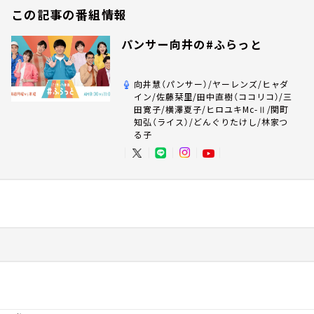
この記事の番組情報
パンサー向井の#ふらっと
向井慧（パンサー）/ヤーレンズ/ヒャダ
イン/佐藤栞里/田中直樹（ココリコ）/三
田寛子/横澤夏子/ヒロユキMc-Ⅱ/関町
知弘（ライス）/どんぐりたけし/林家つ
る子