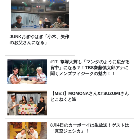
JUNKおぎやはぎ「小木、矢作
のお父さんになる」
#17. 篠塚大輝も「マンタのように広がる
背中」になる？！TBS齋藤慎太郎アナに
聞くメンズフィジークの魅力！！
【ME:I】MOMONAさん&TSUZUMIさん
とこねくと🌺
8月4日のカーボーイは生放送！ゲストは
「真空ジェシカ」！