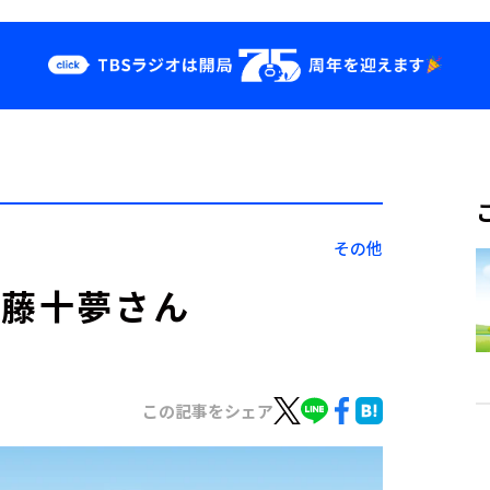
クス
イベント・グッ
ズ
st
YouTube
せ
会社情報
その他
武藤十夢さん
この記事をシェア