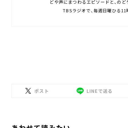
どや声にまつわるエピソードと、のど
TBSラジオで、毎週日曜ひる11
ポスト
LINEで送る
あわせて読みたい