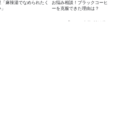
里「麻辣湯でなめられたく
お悩み相談！ブラックコーヒ
い」
ーを克服できた理由は？
Recommended by
TBSラジオ情報
TBSラジオ関連情報
会社情報
TBSラジオの聴き方
プロモーションガイド
ワイドFM