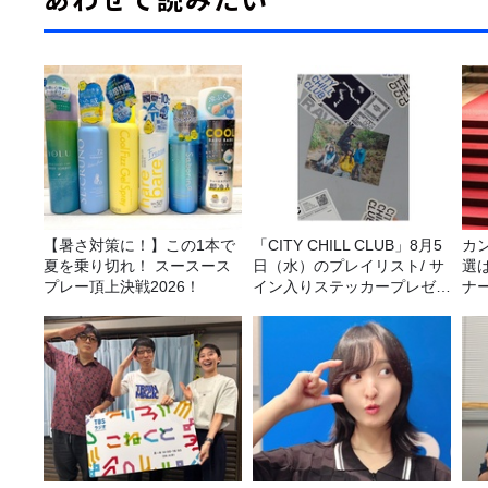
【暑さ対策に！】この1本で
「CITY CHILL CLUB」8月5
カ
夏を乗り切れ！ スースース
日（水）のプレイリスト/ サ
選
プレー頂上決戦2026！
イン入りステッカープレゼン
ナ
ト有り
選