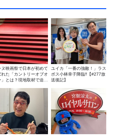
ンヌ映画祭で日本が初めて
ユイカ「一番の強敵！」ラス
ばれた「カントリーオブオ
ボス小林幸子降臨‼【#277放
ー」とは？現地取材で迫る
送後記】
出の意味