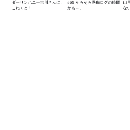
ダーリンハニー吉川さんに、
#69 そろそろ愚痴ログの時間
山
こねくと！
かも～。
な
8月6日からのゲストは、武藤十夢さん
番組表
コンテンツ
今日の番組表
トピックス
週間番組表
TBS Podcast