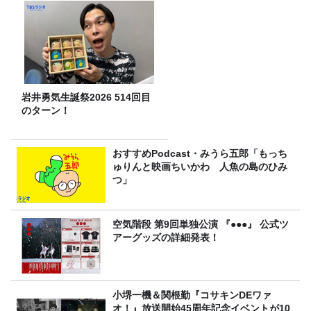
岩井勇気生誕祭2026 514回目
のターン！
おすすめPodcast・みうら五郎「もっち
ゅりんと映画ちいかわ 人魚の島のひみ
つ」
空気階段 第9回単独公演 『●●●』 公式ツ
アーグッズの詳細発表！
小堺一機＆関根勤『コサキンDEワァ
オ！』放送開始45周年記念イベントが10