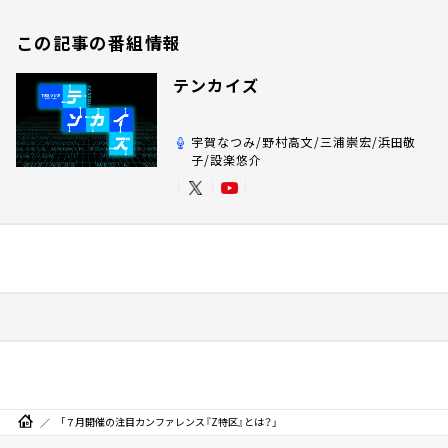
この記事の番組情報
テンカイズ
宇賀なつみ/野村高文/三浦崇宏/浜田敬
子/設楽悠介
「７月開催の注目カンファレンス『Z特区』とは？」