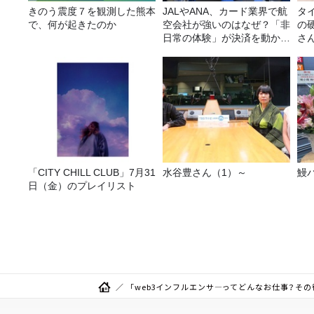
きのう震度７を観測した熊本
JALやANA、カード業界で航
タ
で、何が起きたのか
空会社が強いのはなぜ？「非
の
日常の体験」が決済を動かす
さ
理由
「CITY CHILL CLUB」7月31
水谷豊さん（1）～
鰻
日（金）のプレイリスト
「web3インフルエンサ―ってどんなお仕事？その