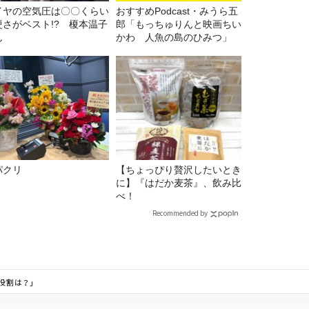
イヤの空気圧は〇〇くらい
おすすめPodcast・みうら五
硬さがベスト!? 榎本温子
郎「もっちゅりんと映画ちい
ん
かわ 人魚の島のひみつ」
パクリ
【ちょっぴり贅沢したいとき
に】『はだか麦茶』、飲み比
べ！
Recommended by
役割は？」