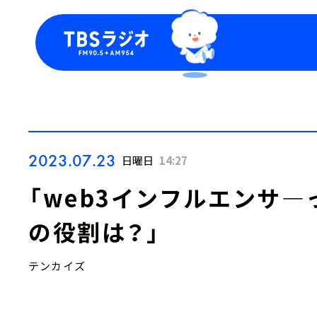
今日の番組表
トピッ
週間番組表
TBS
Podca
お知ら
2023.07.23
日曜日
14:27
「web3インフルエンサ
の役割は？」
テンカイズ