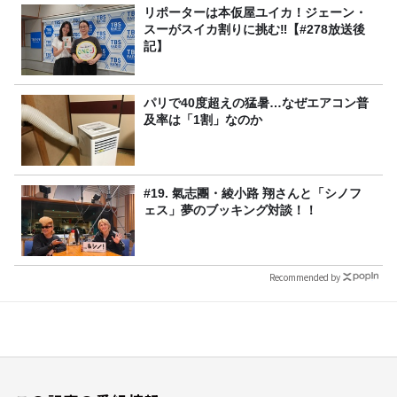
リポーターは本仮屋ユイカ！ジェーン・
スーがスイカ割りに挑む‼【#278放送後
記】
パリで40度超えの猛暑…なぜエアコン普
及率は「1割」なのか
#19. 氣志團・綾小路 翔さんと「シノフ
ェス」夢のブッキング対談！！
Recommended by