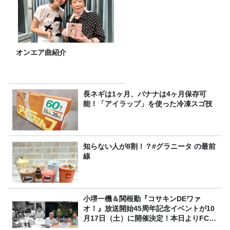
オンエア曲紹介
長ネギは1ヶ月、バナナは4ヶ月保存可
能！「アイラップ」を使った冷凍スゴ技
知らない人が8割！？#グラニータ の最前
線
小堺一機＆関根勤『コサキンDEワァ
オ！』放送開始45周年記念イベントが10
月17日（土）に開催決定！本日よりFC先
行受付スタート！