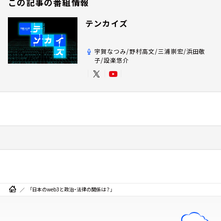
この記事の番組情報
テンカイズ
宇賀なつみ/野村高文/三浦崇宏/浜田敬
子/設楽悠介
「日本のweb3と政治・法律の関係は？」