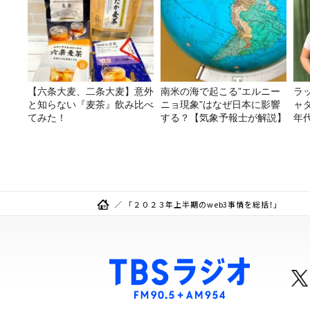
【六条大麦、二条大麦】意外
南米の海で起こる”エルニー
ラ
と知らない『麦茶』飲み比べ
ニョ現象”はなぜ日本に影響
ャ
てみた！
する？【気象予報士が解説】
年
ー
「２０２３年上半期のweb3事情を総括！」