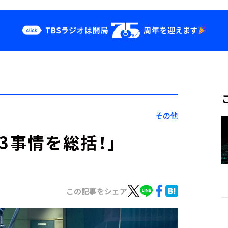
クス
イベント・グッ
ズ
st
YouTube
せ
会社情報
その他
3事情を総括！」
この記事をシェア