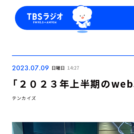
今日の番組表
トピッ
週間番組表
TBS
Podca
お知ら
2023.07.09
日曜日
14:27
「２０２３年上半期のweb
テンカイズ