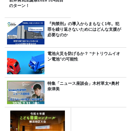
岩井勇気生誕祭2026 514回目
のターン！
『拘禁刑』の導入からまもなく1年。犯
罪を繰り返さないためにはどんな支援が
必要なのか
電池火災を防げるか？ “ナトリウムイオ
ン電池”の可能性
特集「ニュース座談会」木村草太×奥村
奈津美