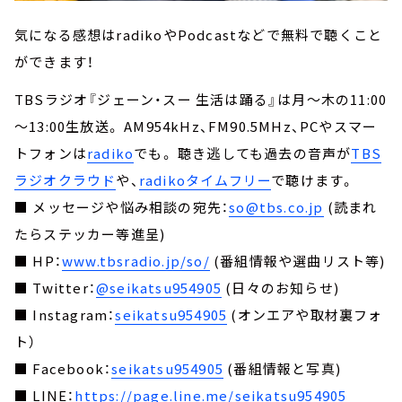
気になる感想はradikoやPodcastなどで無料で聴くこと
ができます！
TBSラジオ『ジェーン・スー 生活は踊る』は月～木の11:00
～13:00生放送。 AM954kHz、FM90.5MHz、PCやスマー
トフォンは
radiko
でも。 聴き逃しても過去の音声が
TBS
ラジオクラウド
や、
radikoタイムフリー
で聴けます。
■ メッセージや悩み相談の宛先：
so@tbs.co.jp
(読まれ
たらステッカー等進呈)
■ HP：
www.tbsradio.jp/so/
(番組情報や選曲リスト等)
■ Twitter：
@seikatsu954905
(日々のお知らせ)
■ Instagram：
seikatsu954905
(オンエアや取材裏フォ
ト）
■ Facebook：
seikatsu954905
(番組情報と写真)
■ LINE：
https://page.line.me/seikatsu954905