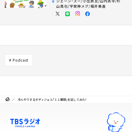
ジェーン・スー/小笠原亘/山内あゆ/杉
山真也/宇賀神メグ/堀井美香
# Podcast
冷んやりするボディジェル「１１種類」を試してみた！