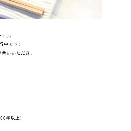
ェ」。
行中です！
き合いいただき、
00年以上！