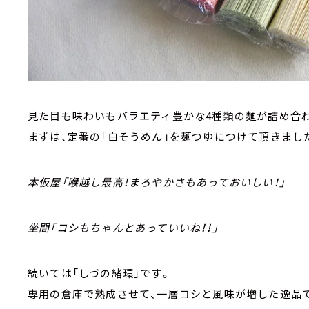
見た目も味わいもバラエティ豊かな4種類の麺が詰め合
まずは、定番の「白そうめん」を麺つゆにつけて頂きまし
本仮屋「喉越し最高！まろやかさもあっておいしい！」
坐間「コシもちゃんとあっていいね！！」
続いては「しづの緒環」です。
専用の倉庫で熟成させて、一層コシと風味が増した逸品で