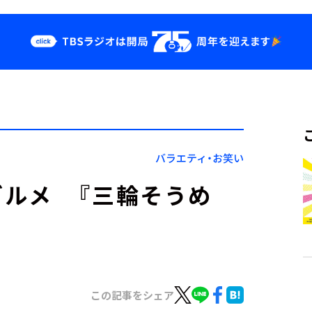
クス
イベント・グッ
ズ
st
YouTube
せ
会社情報
バラエティ・お笑い
ルメ 『三輪そうめ
この記事をシェア