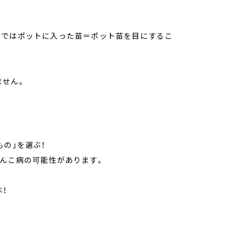
店ではポットに入った苗＝ポット苗を目にするこ
ません。
の」を選ぶ！
どんこ病の可能性があります。
！