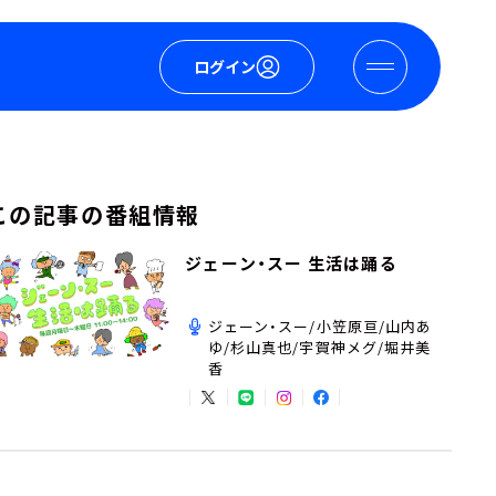
ログイン
この記事の番組情報
ジェーン・スー 生活は踊る
ジェーン・スー/小笠原亘/山内あ
ゆ/杉山真也/宇賀神メグ/堀井美
香