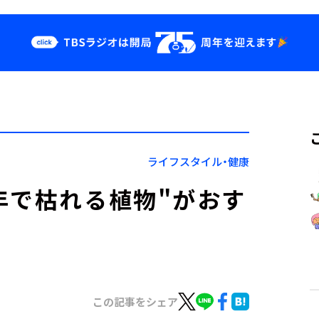
クス
イベント・グッ
ズ
st
YouTube
せ
会社情報
ライフスタイル・健康
年で枯れる植物"がおす
この記事をシェア