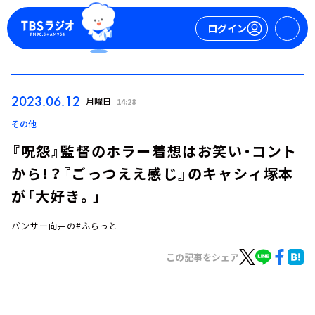
ログイン
マイページ
2023.06.12
月曜日
14:28
新規会員登録
ログイン
その他
『呪怨』監督のホラー着想はお笑い・コント
から！？『ごっつええ感じ』のキャシィ塚本
が「大好き。」
パンサー向井の#ふらっと
今日の番組表
この記事をシェア
週間番組表
トピックス
TBS Podcast