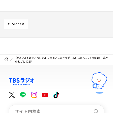
# Podcast
「オズワルド畠中スペシャル！？うまいこと言うゲーム！」スカルプD presents 川島明
のねごと #115