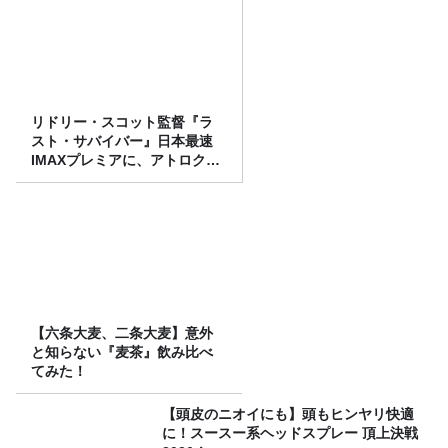
リドリー・スコット監督『ラ
スト・サバイバー』日本最速
IMAXプレミアに、アトロクリ
スナー60名をご招待！
【六条大麦、二条大麦】意外
と知らない『麦茶』飲み比べ
てみた！
【頭皮のニオイにも】頭もヒンヤリ快適
に！スースー系ヘッドスプレー 頂上決戦