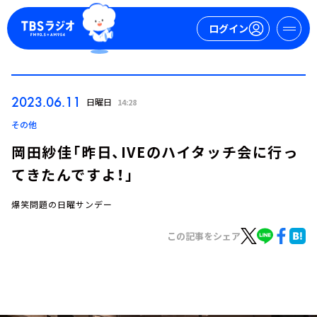
ログイン
マイページ
2023.06.11
日曜日
14:28
新規会員登録
ログイン
その他
岡田紗佳「昨日、IVEのハイタッチ会に行っ
てきたんですよ！」
爆笑問題の日曜サンデー
この記事をシェア
今日の番組表
週間番組表
トピックス
TBS Podcast