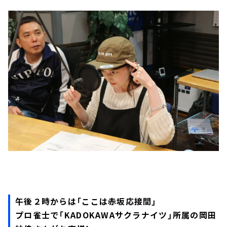
午後２時からは「ここは赤坂応接間」
プロ雀士で「KADOKAWAサクラナイツ」所属の岡田