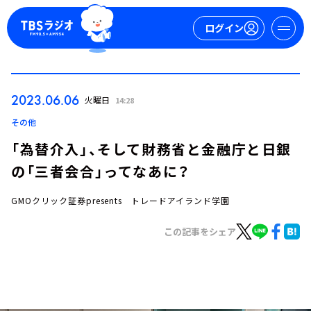
ログイン
マイページ
2023.06.06
火曜日
14:28
新規会員登録
ログイン
その他
「為替介入」、そして財務省と金融庁と日銀
の「三者会合」ってなあに？
GMOクリック証券presents トレードアイランド学園
この記事をシェア
今日の番組表
週間番組表
トピックス
TBS Podcast