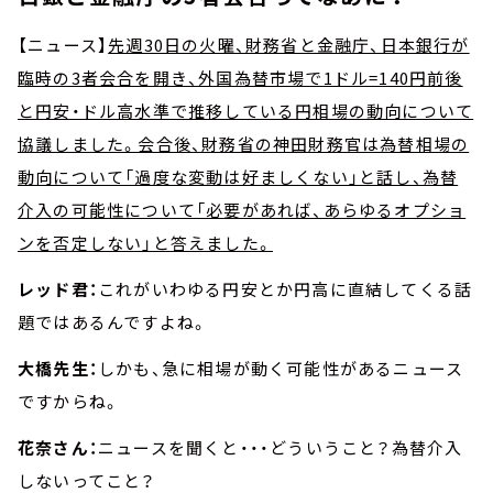
【ニュース】
先週30日の火曜、財務省と金融庁、日本銀行が
臨時の3者会合を開き、外国為替市場で1ドル=140円前後
と円安・ドル高水準で推移している円相場の動向について
協議しました。会合後、財務省の神田財務官は為替相場の
動向について「過度な変動は好ましくない」と話し、為替
介入の可能性について「必要があれば、あらゆるオプショ
ンを否定しない」と答えました。
レッド君：
これがいわゆる円安とか円高に直結してくる話
題ではあるんですよね。
大橋先生：
しかも、急に相場が動く可能性があるニュース
ですからね。
花奈さん：
ニュースを聞くと・・・どういうこと？為替介入
しないってこと？