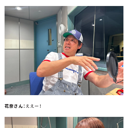
花奈さん：
ええー！