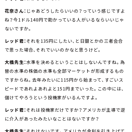
花奈さん：
じゃあどうしたらいいの？っていう感じですよ
ね？今1ドル140円で助かっている人がいるならいいじゃ
ないですか。
レッド君：
それを135円にしたい、と日銀とかの三者会合
で思った場合、それでいいのかなと思うけど。
大橋先生：
水準を決めるということはしないんですね。為
替の水準の株価の水準も全部マーケットが形成するもの
ですからね。去年みたいに115円から始まって、すごいス
ピードであれよあれよと151円までいった。この中には、
儲けてやろうという投機家がいるんですよ。
レッド君：
それは投機家だけですか？アメリカが主導で逆
に介入があったみたいなことはないですか？
大橋先生：
それはないです。アメリカが金利を引き上げて