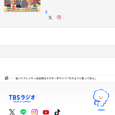
名バイプレイヤー光石研はスケボーオヤジ？！「モテようと思ってねえ」