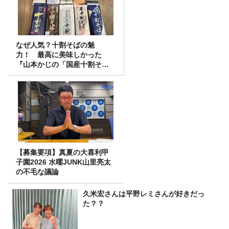
なぜ人気？十割そばの魅
力！ 最高に美味しかった
『山本かじの「国産十割そ
ば」』とは？【十割そば10種
食べ比べ】
【募集要項】真夏の大喜利甲
子園2026 水曜JUNK山里亮太
の不毛な議論
久米宏さんは平野レミさんが好きだっ
た？？