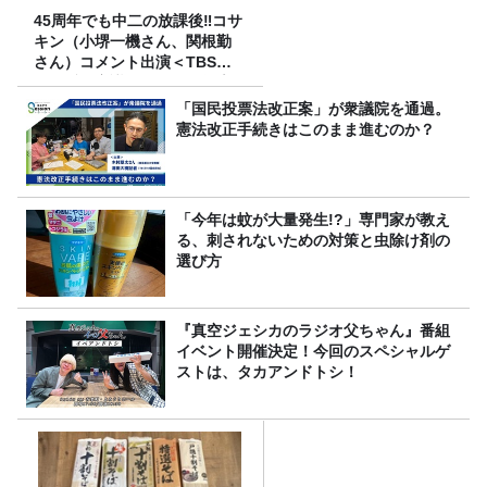
45周年でも中二の放課後‼コサ
キン（小堺一機さん、関根勤
さん）コメント出演＜TBSラ
ジオ番組審議会からのご報告
＞
「国民投票法改正案」が衆議院を通過。
憲法改正手続きはこのまま進むのか？
「今年は蚊が大量発生!?」専門家が教え
る、刺されないための対策と虫除け剤の
選び方
『真空ジェシカのラジオ父ちゃん』番組
イベント開催決定！今回のスペシャルゲ
ストは、タカアンドトシ！