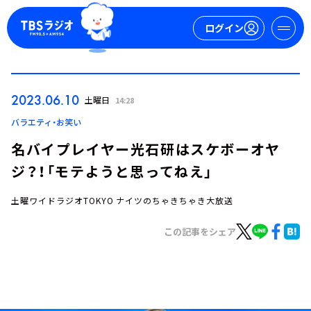
ログイン
マイページ
2023.06.10
土曜日
14:28
新規会員登録
ログイン
バラエティ・お笑い
名バイプレイヤー光石研はスケボーオヤ
ジ？！「モテようと思ってねえ」
土曜ワイドラジオTOKYO ナイツのちゃきちゃき大放送
この記事をシェア
今日の番組表
週間番組表
トピックス
TBS Podcast