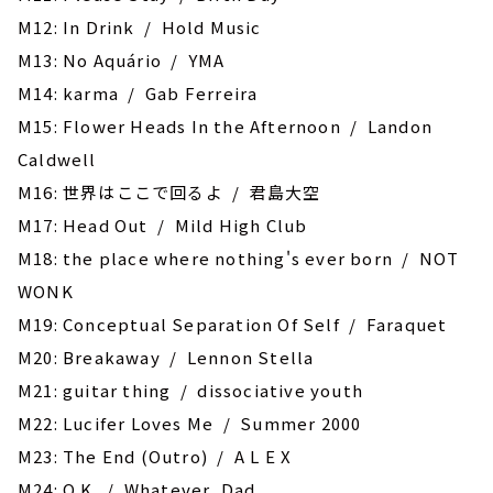
M12: In Drink / Hold Music
M13: No Aquário / YMA
M14: karma / Gab Ferreira
M15: Flower Heads In the Afternoon / ‎Landon
Caldwell
M16: 世界はここで回るよ / 君島大空
M17: Head Out / Mild High Club
M18: the place where nothing's ever born / NOT
WONK
M19: Conceptual Separation Of Self / Faraquet
M20: Breakaway / Lennon Stella
M21: guitar thing / dissociative youth
M22: Lucifer Loves Me / Summer 2000
M23: The End (Outro) / A L E X
M24: O.K. / Whatever, Dad