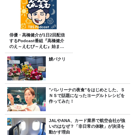
俳優・高橋健介が1日2回配信
するPodcast番組『高橋健介
のえ～えむぴ～えむ』始まり
ます
鰻パクリ
”バレリーナの夜食”をはじめとした、Ｓ
ＮＳで話題になったヨーグルトレシピを
作ってみた！
JALやANA、カード業界で航空会社が強
いのはなぜ？「非日常の体験」が決済を
動かす理由