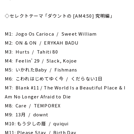
◇セレクトテーマ 「ダウントの [AM4:50] 究明編」
M1: Jogo Os Carioca / Sweet William
M2: ON & ON / ERYKAH BADU
M3: Hurts / Tahiti 80
M4: Feelin' 29 / 5lack, Kojoe
M5: いかれたBaby / Fishmans
M6: こわれはじめてゆく今 / くだらない1日
M7: Blank #11 / The World Is a Beautiful Place & I
Am No Longer Afraid to Die
M8: Care / TEMPOREX
M9: 13月 / downt
M10: もう少しの暦 / quiqui
M11: Please Stay / Birth Day