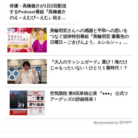
俳優・高橋健介が1日2回配信
するPodcast番組『高橋健介
のえ～えむぴ～えむ』始まり
ます
美輪明宏さんへの感謝と平和への思いを
つなぐ追悼特別番組『美輪明宏 薔薇色の
日曜日～ごきげんよう、ルンルン～』
8/9（日）16時放送
『大人のラッシュガード』選び！海だけ
じゃもったいない！ひとり１着時代！？
空気階段 第9回単独公演 『●●●』 公式ツ
アーグッズの詳細発表！
Recommended by