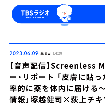
今日の番組表
トピッ
週間番組表
TBS
Podca
お知ら
2023.06.09
金曜日
14:28
【音声配信】Screenless 
ー・リポート 「皮膚に貼
率的に薬を体内に届ける～
情報」塚越健司×荻上チキ▼