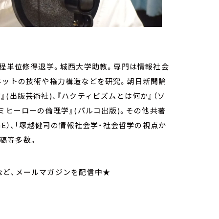
課程単位修得退学。城西大学助教。専門は情報社会
ネットの技術や権力構造などを研究。朝日新聞論
(出版芸術社)、『ハクティビズムとは何か』（ソ
ミヒーローの倫理学』(パルコ出版)。その他共著
GE）、「塚越健司の情報社会学・社会哲学の視点か
寄稿等多数。
など、メールマガジンを配信中★