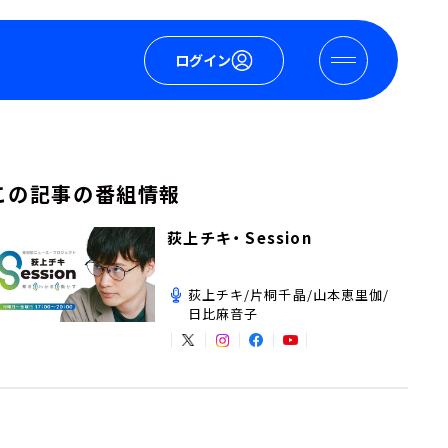
ログイン
この記事の番組情報
荻上チキ・ Session
荻上チキ/片桐千晶/山本恵里伽/
日比麻音子