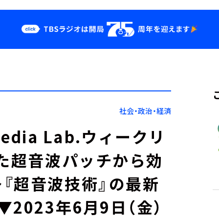
クス
イベント・グッ
ズ
st
YouTube
せ
会社情報
社会・政治・経済
Media Lab.ウィークリ
った超音波パッチから効
『超音波技術』の最新
2023年6月9日（金）